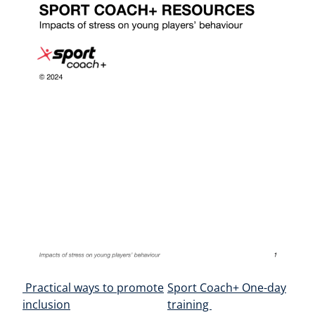
Навігація по публікаціям
Practical ways to promote
Sport Coach+ One-day
inclusion
training