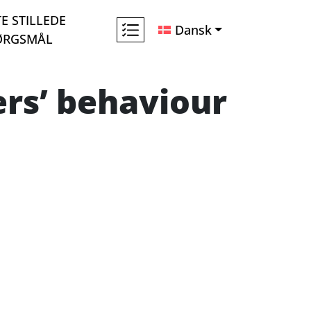
E STILLEDE
Dansk
ØRGSMÅL
ers’ behaviour