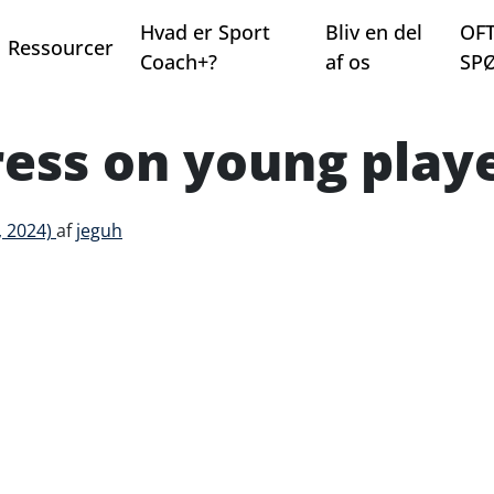
Hvad er Sport
Bliv en del
OFT
Ressourcer
Coach+?
af os
SP
ress on young play
, 2024)
af
jeguh