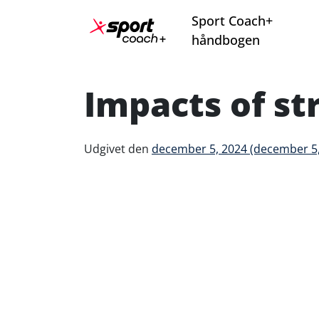
Fortsæt til indhold
Sport Coach+
Hovednavigation
håndbogen
Impacts of st
Udgivet den
december 5, 2024
(december 5