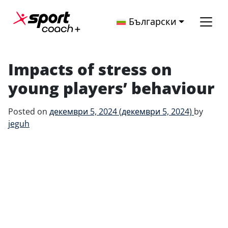
Skip to content
Български
Main Navigation
Impacts of stress on
young players’ behaviour
Posted on
декември 5, 2024
(декември 5, 2024)
by
jeguh