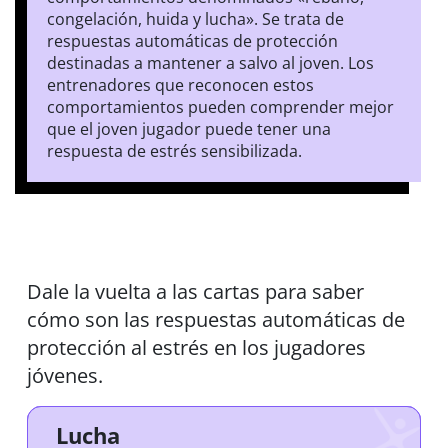
congelación, huida y lucha». Se trata de
respuestas automáticas de protección
destinadas a mantener a salvo al joven. Los
entrenadores que reconocen estos
comportamientos pueden comprender mejor
que el joven jugador puede tener una
respuesta de estrés sensibilizada.
Dale la vuelta a las cartas para saber
cómo son las respuestas automáticas de
protección al estrés en los jugadores
jóvenes.
Rebaño
Congela
Vuelo
Lucha
Explosividad, agresividad, ganas de
Movimiento constante de piernas,
Correr hacia los demás, unirse a
Pánico, agobio, confusión o