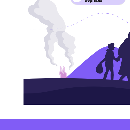
déplacés
1