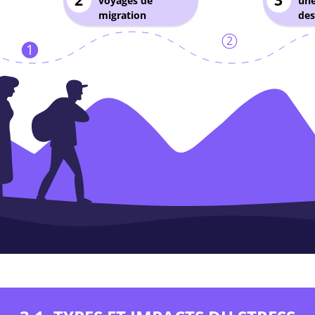
2
3
voyages de
une
migration
des
2
1