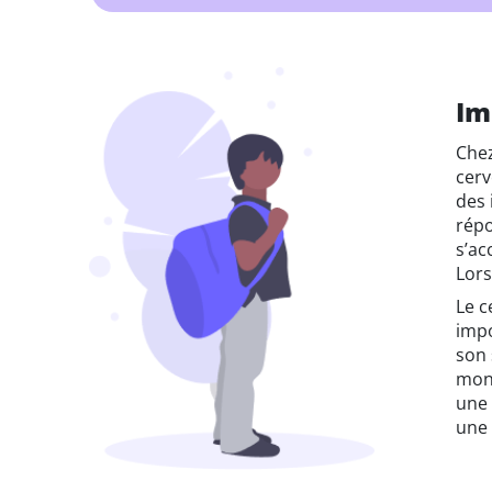
Im
Chez
cerv
des 
répo
s’ac
Lors
Le c
impo
son 
mond
une 
une 