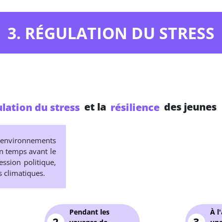
3. RÉGULATION DU STRESS
lation du stress
et la
résilience
des jeunes
environnements
in temps avant le
ession politique,
s climatiques.
Pendant les
À l