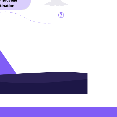
 nouvelle
tination
3