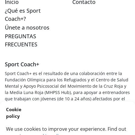
Inicio
Contacto
¿Qué es Sport
Coach+?
Únete a nosotros
PREGUNTAS
FRECUENTES
Sport Coach+
Sport Coach+ es el resultado de una colaboración entre la
Fundación Olímpica para los Refugiados y el Centro de Salud
Mental y Apoyo Psicosocial del Movimiento de la Cruz Roja y
la Media Luna Roja (MHPSS Hub), para apoyar a entrenadores
que trabajan con jóvenes (de 10 a 24 años) afectados por el
desplazamiento. Su objetivo es proporcionar a los
Cookie
entrenadores deportivos habilidades, conocimientos y
policy
técnicas para comprender cómo las experiencias estresantes
afectan a los jóvenes deportistas, crear entornos deportivos
We use cookies to improve your experience. Find out
seguros y de apoyo, y responder a los jóvenes de manera