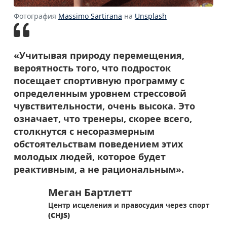
как обычно (присоединяются к
как только занятие становится
другим в драке, дразнят, не
новым или сложным
Фотография
Massimo Sartirana
на
Unsplash
соблюдают правила команды).
«Учитывая природу перемещения,
вероятность того, что подросток
посещает спортивную программу с
определенным уровнем стрессовой
чувствительности, очень высока. Это
означает, что тренеры, скорее всего,
столкнутся с несоразмерным
обстоятельствам поведением этих
молодых людей, которое будет
реактивным, а не рациональным».
Меган Бартлетт
Центр исцеления и правосудия через спорт
(CHJS)