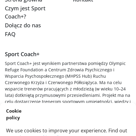
Czym jest Sport
Coach+?
Dołącz do nas
FAQ
Sport Coach+
Sport Coach+ jest wynikiem partnerstwa pomiędzy Olympic
Refuge Foundation a Centrum Zdrowia Psychicznego i
Wsparcia Psychospołecznego (MHPSS Hub) Ruchu
Czerwonego Krzyża i Czerwonego Półksiężyca. Ma na celu
wsparcie trenerów pracujących z młodzieżą (w wieku 10–24
lata) dotkniętą przymusowymi przesiedleniami. Projekt ma na
celu dostarczenie trenerom sportowym umiejętności, wiedzy i
technik niezbędnych do zrozumienia, jak stresujące
Cookie
doświadczenia wpływają na młodych zawodników, tworzenia
policy
bezpiecznego i wspierającego środowiska sportowego oraz
reagowania na młodych w sposób uwzględniający traumę i
We use cookies to improve your experience. Find out
sprzyjający zdrowieniu.