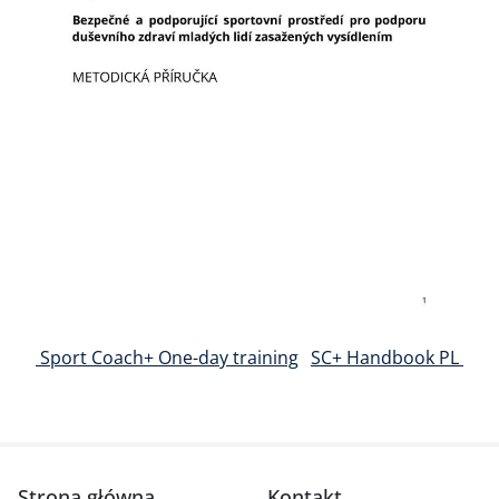
Nawigacja wpisu
Sport Coach+ One-day training
SC+ Handbook PL
Strona główna
Kontakt