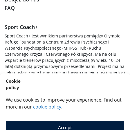
FAQ
Sport Coach+
Sport Coach+ jest wynikiem partnerstwa pomiędzy Olympic
Refuge Foundation a Centrum Zdrowia Psychicznego i
Wsparcia Psychospołecznego (MHPSS Hub) Ruchu
Czerwonego Krzyża i Czerwonego Półksiężyca. Ma na celu
wsparcie trenerów pracujących z młodzieżą (w wieku 10–24
lata) dotkniętą przymusowymi przesiedleniami. Projekt ma na
celu dostarczenie trenerom sportowym umiejętności, wiedzy i
technik niezbędnych do zrozumienia, jak stresujące
Cookie
doświadczenia wpływają na młodych zawodników, tworzenia
policy
bezpiecznego i wspierającego środowiska sportowego oraz
reagowania na młodych w sposób uwzględniający traumę i
We use cookies to improve your experience. Find out
sprzyjający zdrowieniu.
more in our
cookie policy
.
Accept