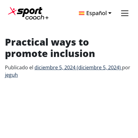
Saltar al contenido
Español
Navegación principal
Practical ways to
promote inclusion
Publicado el
diciembre 5, 2024
(diciembre 5, 2024)
por
jeguh