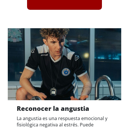
e inmediatas.
Ayúdales a acceder a sus
propios puntos fuertes y
recursos.
Conoce tus límites: remite a
los apoyos y servicios
especializados, según sea
necesario.
Reconocer la angustia
La angustia es una respuesta emocional y
fisiológica negativa al estrés. Puede