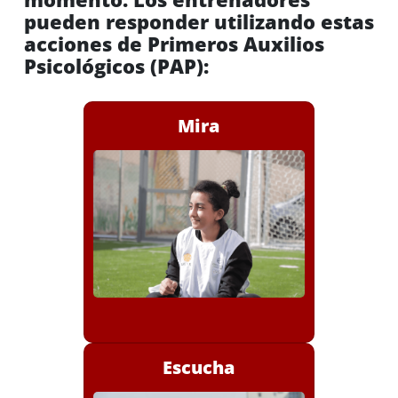
pueden responder utilizando estas
acciones de Primeros Auxilios
Psicológicos (PAP):
Mira
Observa la dinámica del
grupo.
Busca jugadores en apuros.
Escucha
Busca y mitiga los peligros
evidentes.