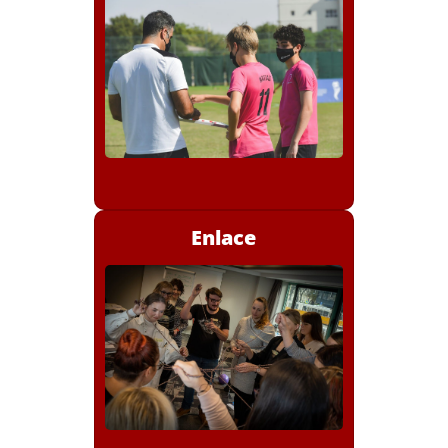
Ponte en contacto con
jugadores jóvenes que
necesiten apoyo.
Enlace
Ayudar a los jugadores
jóvenes a calmarse (regular
las emociones).
Escucha bien sus
necesidades y
preocupaciones.
Co-crea soluciones sencillas