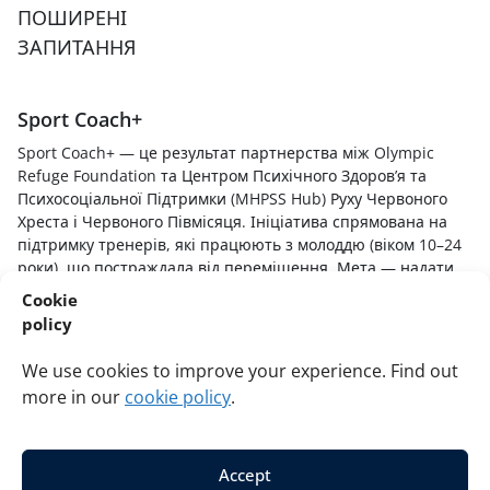
ПОШИРЕНІ
ЗАПИТАННЯ
Sport Coach+
Sport Coach+ — це результат партнерства між Olympic
Refuge Foundation та Центром Психічного Здоров’я та
Психосоціальної Підтримки (MHPSS Hub) Руху Червоного
Хреста і Червоного Півмісяця. Ініціатива спрямована на
підтримку тренерів, які працюють з молоддю (віком 10–24
роки), що постраждала від переміщення. Мета — надати
спортивним тренерам навички, знання та методики для
Cookie
розуміння впливу стресових подій на молодих гравців,
policy
створення безпечного та підтримуючого спортивного
середовища та надання допомоги молодим людям з
We use cookies to improve your experience. Find out
урахуванням травматичного досвіду та процесу зцілення.
more in our
cookie policy
.
Accept