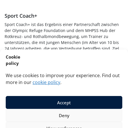
Sport Coach+
Sport Coach+ ist das Ergebnis einer Partnerschaft zwischen
der Olympic Refuge Foundation und dem MHPSS Hub der
Rotkreuz- und Rothalbmondbewegung, um Trainer zu
unterstützen, die mit jungen Menschen (im Alter von 10 bis
24 Jahren) arbeiten, die von Vertreibung betroffen sind. Ziel
ist es, Sporttrainern Fähigkeiten, Wissen und Techniken zu
Cookie
vermitteln, um zu verstehen, wie belastende Erfahrungen
policy
junge Spieler beeinflussen, sichere und unterstützende
Sportumgebungen zu schaffen und auf junge Menschen
We use cookies to improve your experience. Find out
traumainformiert und heilungsorientiert zu reagieren.
more in our
cookie policy
.
Accept
© 2026 Red Cross Red Crescent Movement MHPSS Hub and
Deny
Olympic Refuge Foundation. All rights reserved.
Privacy
Cookies