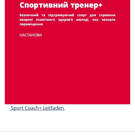
Nawigacja wpisu
Sport Coach+ Leitfaden