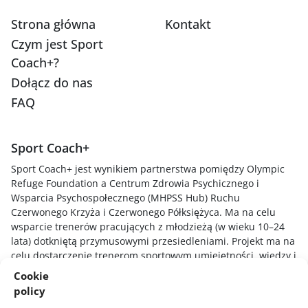
Strona główna
Kontakt
Czym jest Sport
Coach+?
Dołącz do nas
FAQ
Sport Coach+
Sport Coach+ jest wynikiem partnerstwa pomiędzy Olympic
Refuge Foundation a Centrum Zdrowia Psychicznego i
Wsparcia Psychospołecznego (MHPSS Hub) Ruchu
Czerwonego Krzyża i Czerwonego Półksiężyca. Ma na celu
wsparcie trenerów pracujących z młodzieżą (w wieku 10–24
lata) dotkniętą przymusowymi przesiedleniami. Projekt ma na
celu dostarczenie trenerom sportowym umiejętności, wiedzy i
technik niezbędnych do zrozumienia, jak stresujące
Cookie
doświadczenia wpływają na młodych zawodników, tworzenia
policy
bezpiecznego i wspierającego środowiska sportowego oraz