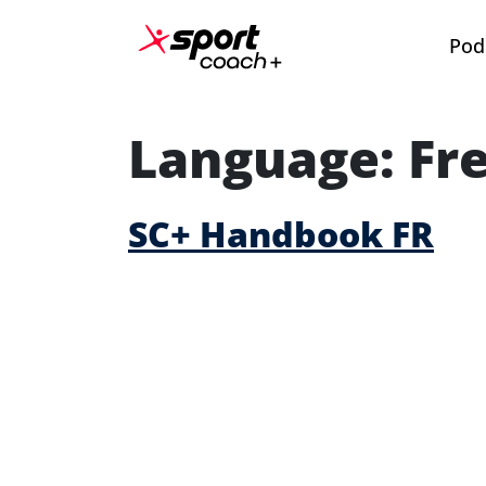
Przejdź do treści
Pod
Main Navigation
Language:
Fr
SC+ Handbook FR