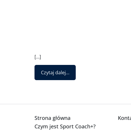
[…]
from SC+ Handbook FR
Czytaj dalej…
Strona główna
Kont
Czym jest Sport Coach+?