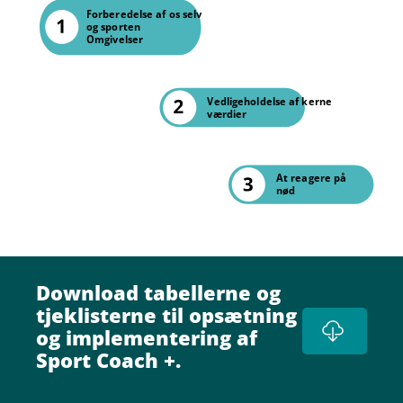
Forberedelse af os selv
og sporten
Omgivelser
Vedligeholdelse af kerne
værdier
At reagere på
nød
Download tabellerne og
tjeklisterne til opsætning
og implementering af
Sport Coach +.