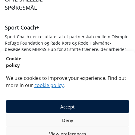
SPØRGSMÅL
Sport Coach+
Sport Coach+ er resultatet af et partnerskab mellem Olympic
Refuge Foundation og Røde Kors og Røde Halvmåne-
bevægelsens MHPSS Hub for at støtte trænere, der arbejder
med unge (10-24 år), som er berørt af fordrivelse. Målet er at
Cookie
give sportstrænere færdigheder, viden og teknikker til at
policy
forstå, hvordan stressende oplevelser påvirker unge spillere,
skabe sikre og støttende sportsmiljøer og reagere på unge
We use cookies to improve your experience. Find out
med en traumeinformeret og helende tilgang.
more in our
cookie policy
.
Accept
© 2026 Red Cross Red Crescent Movement MHPSS Hub and
Deny
Olympic Refuge Foundation. All rights reserved.
Privacy
Cookies
View preferences