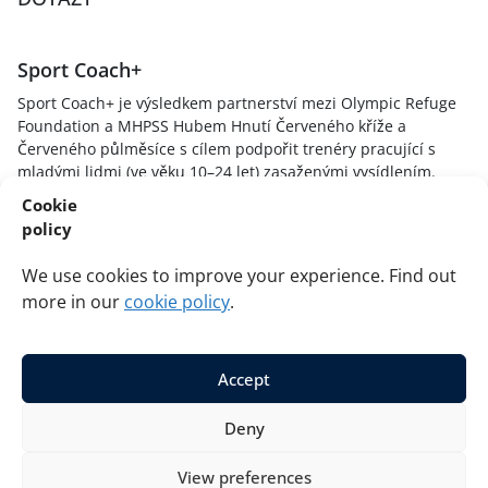
Sport Coach+
Sport Coach+ je výsledkem partnerství mezi Olympic Refuge
Foundation a MHPSS Hubem Hnutí Červeného kříže a
Červeného půlměsíce s cílem podpořit trenéry pracující s
mladými lidmi (ve věku 10–24 let) zasaženými vysídlením.
Cílem je poskytnout sportovním trenérům dovednosti,
Cookie
znalosti a techniky, aby pochopili, jak stresové zážitky
policy
ovlivňují mladé sportovce, vytvářeli bezpečné a podpůrné
sportovní prostředí a reagovali na mladé hráče způsobem
We use cookies to improve your experience. Find out
informovaným o traumatu a podporujícím uzdravení.
more in our
cookie policy
.
Accept
© 2026 Red Cross Red Crescent Movement MHPSS Hub and
Deny
Olympic Refuge Foundation. All rights reserved.
Privacy
Cookies
View preferences