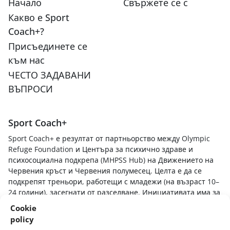
Начало
Свържете се с
Какво е Sport
Coach+?
Присъединете се
към нас
ЧЕСТО ЗАДАВАНИ
ВЪПРОСИ
Sport Coach+
Sport Coach+ е резултат от партньорство между Olympic
Refuge Foundation и Центъра за психично здраве и
психосоциална подкрепа (MHPSS Hub) на Движението на
Червения кръст и Червения полумесец. Целта е да се
подкрепят треньори, работещи с младежи (на възраст 10–
24 години), засегнати от разселване. Инициативата има за
цел да предостави на спортните треньори умения, знания
Cookie
и техники, за да разбират как стресовите преживявания
policy
влияят върху младите спортисти, да създават безопасна и