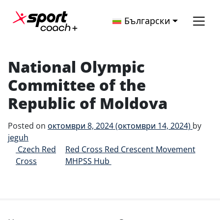
Skip to content
Български
Main Navigation
National Olympic
Committee of the
Republic of Moldova
Posted on
октомври 8, 2024
(октомври 14, 2024)
by
jeguh
Post navigation
Czech Red
Red Cross Red Crescent Movement
Cross
MHPSS Hub