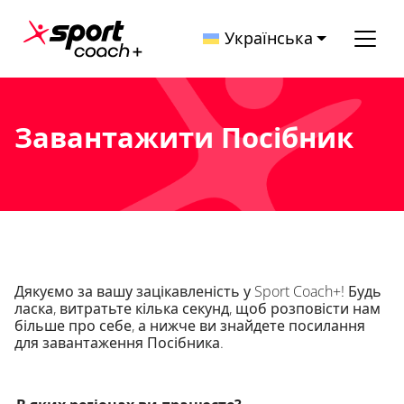
Перейти до вмісту
Українська
Головна навігація
Завантажити Посібник
Дякуємо за вашу зацікавленість у Sport Coach+! Будь
ласка, витратьте кілька секунд, щоб розповісти нам
більше про себе, а нижче ви знайдете посилання
для завантаження Посібника.