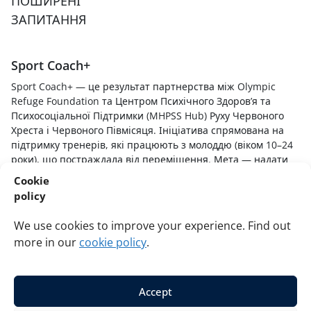
ПОШИРЕНІ
ЗАПИТАННЯ
Sport Coach+
Sport Coach+ — це результат партнерства між Olympic
Refuge Foundation та Центром Психічного Здоров’я та
Психосоціальної Підтримки (MHPSS Hub) Руху Червоного
Хреста і Червоного Півмісяця. Ініціатива спрямована на
підтримку тренерів, які працюють з молоддю (віком 10–24
роки), що постраждала від переміщення. Мета — надати
спортивним тренерам навички, знання та методики для
Cookie
розуміння впливу стресових подій на молодих гравців,
policy
створення безпечного та підтримуючого спортивного
середовища та надання допомоги молодим людям з
We use cookies to improve your experience. Find out
урахуванням травматичного досвіду та процесу зцілення.
more in our
cookie policy
.
Accept