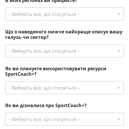
В яких регіонах ви працюєте?
Що з наведеного нижче найкраще описує вашу
галузь чи сектор?
Як ви плануєте використовувати ресурси
SportCoach+?
Як ви дізналися про SportCoach+?