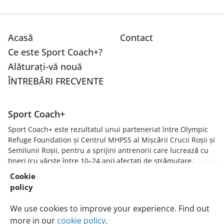
Acasă
Contact
Ce este Sport Coach+?
Alăturați-vă nouă
ÎNTREBĂRI FRECVENTE
Sport Coach+
Sport Coach+ este rezultatul unui parteneriat între Olympic
Refuge Foundation și Centrul MHPSS al Mișcării Crucii Roșii și
Semilunii Roșii, pentru a sprijini antrenorii care lucrează cu
tineri (cu vârste între 10–24 ani) afectați de strămutare.
Scopul este de a oferi antrenorilor sportivi abilități,
Cookie
cunoștințe și tehnici pentru a înțelege cum experiențele
policy
stresante afectează tinerii sportivi, de a crea medii sportive
sigure și de susținere și de a răspunde tinerilor într-un mod
We use cookies to improve your experience. Find out
informat cu privire la traumă și orientat spre vindecare.
more in our
cookie policy
.