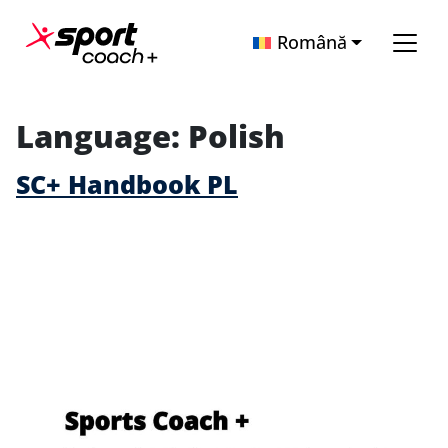
Sari la conținut
Română
Navigare principală
Language:
Polish
SC+ Handbook PL