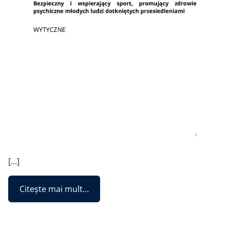
[…]
from SC+ Handbook PL
Citește mai mult…