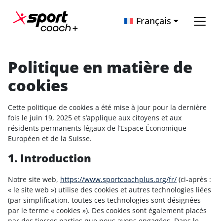
Passer au contenu
Français
Navigation principale
Politique en matière de
cookies
Cette politique de cookies a été mise à jour pour la dernière
fois le juin 19, 2025 et s’applique aux citoyens et aux
résidents permanents légaux de l’Espace Économique
Européen et de la Suisse.
1. Introduction
Notre site web,
https://www.sportcoachplus.org/fr/
(ci-après :
« le site web ») utilise des cookies et autres technologies liées
(par simplification, toutes ces technologies sont désignées
par le terme « cookies »). Des cookies sont également placés
par des tierces parties que nous avons engagées. Dans le